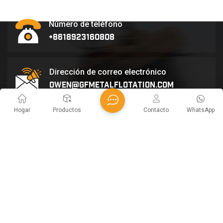
Número de teléfono
+8618923160808
Dirección de correo electrónico
owen@gfmetalflotation.com
Hogar
Productos
Contacto
WhatsApp
Office Location
Foshan,Guangdong Province,China
SUSCRIBIR
Continúe leyendo, manténgase informado, suscríbase y le
invitamos a que nos cuente lo que piensa.