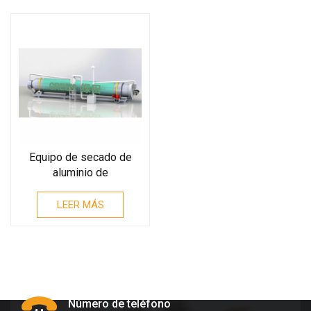
Equipo de secado de
aluminio de
deshidratación de
metales
LEER MÁS
Número de teléfono