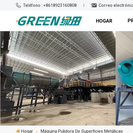
Teléfono : +8618923160808
Correo electróni
P
HOGAR
Hogar
Máquina Pulidora De Superficies Metálicas