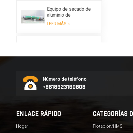
Equipo de secado de
aluminio de
deshidratación de
LEER MÁS
metales
Mini Copper Zinc
Mezcla de aluminio
Equipo de flotación de
LEER MÁS
metal
Número de teléfono
+8618923160808
ENLACE RÁPIDO
CATEGORÍAS 
Hogar
Flotación/HMS